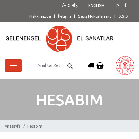
GİRİŞ
ENGLISH
Hakkımızda
|
İletişim
|
Satış Noktalarımız
|
S.S.S.
HESABIM
Anasayfa
Hesabım