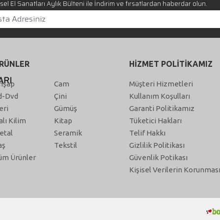
el El Sanatları Aylık Bülteni ile İndirim ve fırsatlardan haberdar olun.
RÜNLER
HİZMET POLİTİKAMIZ
hşap
Cam
Müşteri Hizmetleri
d-Dvd
Çini
Kullanım Koşulları
eri
Gümüş
Garanti Politikamız
alı Kilim
Kitap
Tüketici Hakları
etal
Seramik
Telif Hakkı
aş
Tekstil
Gizlilik Politikası
üm Ürünler
Güvenlik Potikası
Kişisel Verilerin Korunmas