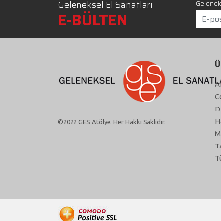
Geleneksel El Sanatları
Geleneks
E-BÜLTEN
Ü
A
C
D
H
©2022 GES Atölye. Her Hakkı Saklıdır.
M
T
T