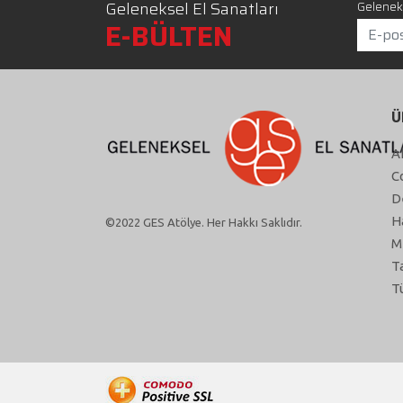
Geleneksel El Sanatları
Geleneks
E-BÜLTEN
Ü
A
C
D
H
©2022 GES Atölye. Her Hakkı Saklıdır.
M
T
T