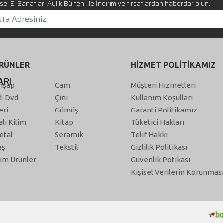
el El Sanatları Aylık Bülteni ile İndirim ve fırsatlardan haberdar olun.
RÜNLER
HİZMET POLİTİKAMIZ
hşap
Cam
Müşteri Hizmetleri
d-Dvd
Çini
Kullanım Koşulları
eri
Gümüş
Garanti Politikamız
alı Kilim
Kitap
Tüketici Hakları
etal
Seramik
Telif Hakkı
aş
Tekstil
Gizlilik Politikası
üm Ürünler
Güvenlik Potikası
Kişisel Verilerin Korunmas