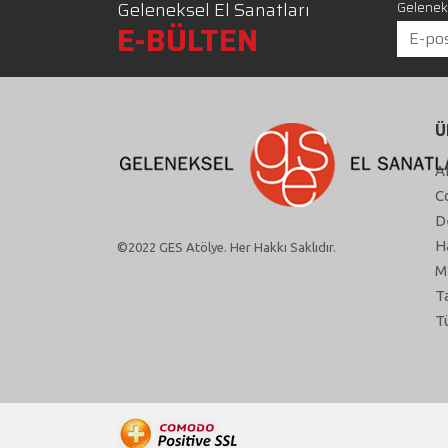
Geleneksel El Sanatları
Geleneks
E-BÜLTEN
Ü
A
C
D
H
©2022 GES Atölye. Her Hakkı Saklıdır.
M
T
T