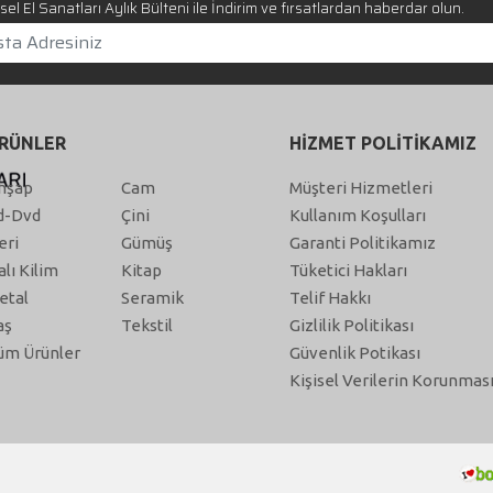
el El Sanatları Aylık Bülteni ile İndirim ve fırsatlardan haberdar olun.
RÜNLER
HİZMET POLİTİKAMIZ
hşap
Cam
Müşteri Hizmetleri
d-Dvd
Çini
Kullanım Koşulları
eri
Gümüş
Garanti Politikamız
alı Kilim
Kitap
Tüketici Hakları
etal
Seramik
Telif Hakkı
aş
Tekstil
Gizlilik Politikası
üm Ürünler
Güvenlik Potikası
Kişisel Verilerin Korunmas