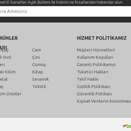
el El Sanatları Aylık Bülteni ile İndirim ve fırsatlardan haberdar olun.
RÜNLER
HİZMET POLİTİKAMIZ
hşap
Cam
Müşteri Hizmetleri
d-Dvd
Çini
Kullanım Koşulları
eri
Gümüş
Garanti Politikamız
alı Kilim
Kitap
Tüketici Hakları
etal
Seramik
Telif Hakkı
aş
Tekstil
Gizlilik Politikası
üm Ürünler
Güvenlik Potikası
Kişisel Verilerin Korunmas