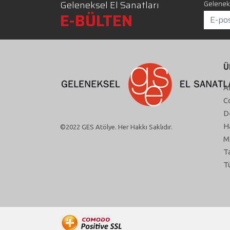
Geleneksel El Sanatları
Geleneks
E-BÜLTEN
Ü
A
C
D
H
©2022 GES Atölye. Her Hakkı Saklıdır.
M
T
T