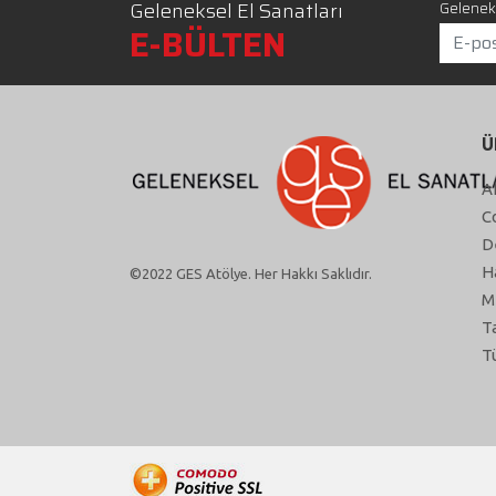
Geleneksel El Sanatları
Geleneks
E-BÜLTEN
Ü
A
C
D
H
©2022 GES Atölye. Her Hakkı Saklıdır.
M
T
T