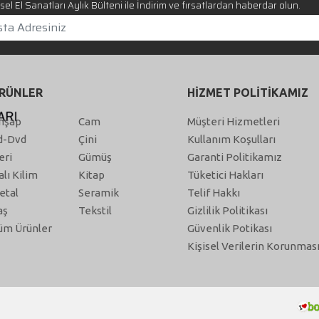
el El Sanatları Aylık Bülteni ile İndirim ve fırsatlardan haberdar olun.
RÜNLER
HİZMET POLİTİKAMIZ
hşap
Cam
Müşteri Hizmetleri
d-Dvd
Çini
Kullanım Koşulları
eri
Gümüş
Garanti Politikamız
alı Kilim
Kitap
Tüketici Hakları
etal
Seramik
Telif Hakkı
aş
Tekstil
Gizlilik Politikası
üm Ürünler
Güvenlik Potikası
Kişisel Verilerin Korunmas