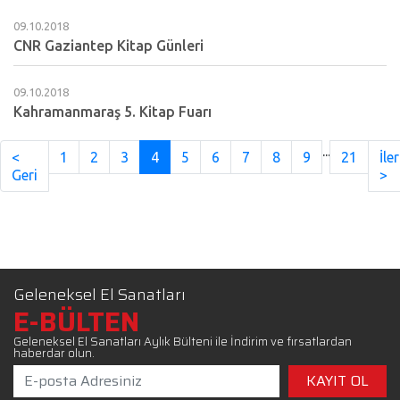
09.10.2018
CNR Gaziantep Kitap Günleri
09.10.2018
Kahramanmaraş 5. Kitap Fuarı
...
<
1
2
3
4
5
6
7
8
9
21
İler
Geri
>
Geleneksel El Sanatları
E-BÜLTEN
Geleneksel El Sanatları Aylık Bülteni ile İndirim ve fırsatlardan
haberdar olun.