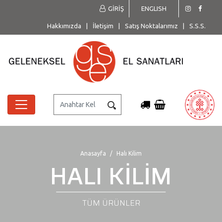
GİRİŞ
ENGLISH
Hakkımızda
|
İletişim
|
Satış Noktalarımız
|
S.S.S.
Anasayfa
Halı Kilim
HALI KİLİM
TÜM ÜRÜNLER