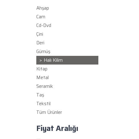
Ahşap
Cam
Cd-Dvd
Çini
Deri
Gümüş
Halı Kilim
Kitap
Metal
Seramik
Taş
Tekstil
Tüm Ürünler
Fiyat Aralığı