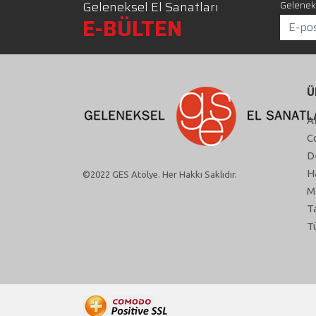
Geleneksel El Sanatları
Geleneks
E-BÜLTEN
Ü
A
C
D
H
©2022 GES Atölye. Her Hakkı Saklıdır.
M
T
T