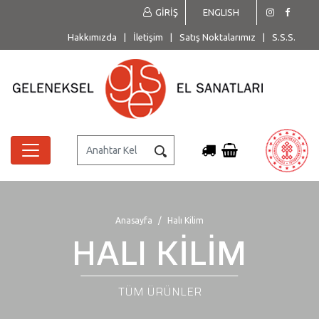
GİRİŞ
ENGLISH
Hakkımızda
|
İletişim
|
Satış Noktalarımız
|
S.S.S.
Anasayfa
Halı Kilim
HALI KİLİM
TÜM ÜRÜNLER