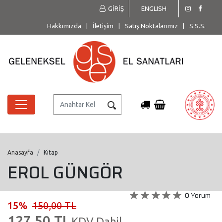
GİRİŞ
ENGLISH
Hakkımızda
|
İletişim
|
Satış Noktalarımız
|
S.S.S.
Anasayfa
Kitap
EROL GÜNGÖR
0 Yorum
15%
150,00 TL
127,50 TL
KDV Dahil