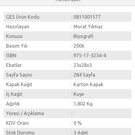
GES Ürün Kodu
: 0811001577
Hazırlayan
: Murat Yılmaz
Konusu
: Biyografi
Basım Yılı
: 2006
ISBN
: 975-17-3234-4
Ebatlar
: 23x28x3
Sayfa Sayısı
: 284 Sayfa
Kapak Kağıt
: Karton Kapak
İç Kağıt
: Kuşe
Ağırlık
: 1,802 Kg.
Yöresi / Açıklama
:
KDV Oranı
: 0 %
Stok Durumu
: 3 Adet