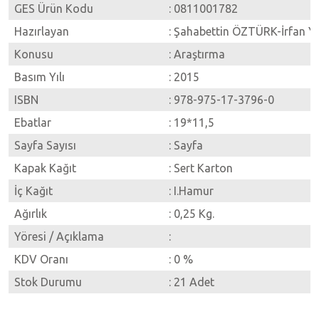
GES Ürün Kodu
: 0811001782
Hazırlayan
: Şahabettin ÖZTÜRK-İrfan Y
Konusu
: Araştırma
Basım Yılı
: 2015
ISBN
: 978-975-17-3796-0
Ebatlar
: 19*11,5
Sayfa Sayısı
: Sayfa
Kapak Kağıt
: Sert Karton
İç Kağıt
: I.Hamur
Ağırlık
: 0,25 Kg.
Yöresi / Açıklama
:
KDV Oranı
: 0 %
Stok Durumu
: 21 Adet