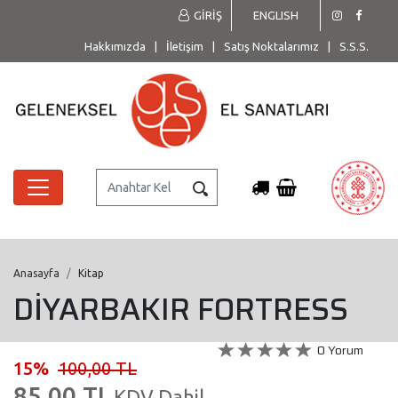
GİRİŞ
ENGLISH
Hakkımızda
|
İletişim
|
Satış Noktalarımız
|
S.S.S.
Anasayfa
Kitap
DİYARBAKIR FORTRESS
0 Yorum
15%
100,00 TL
85,00 TL
KDV Dahil