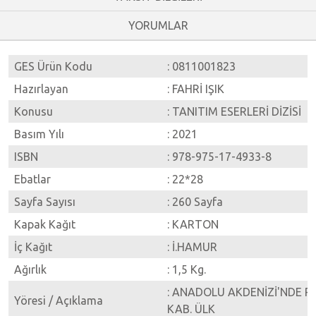
YORUMLAR
GES Ürün Kodu
: 0811001823
Hazırlayan
: FAHRİ IŞIK
Konusu
: TANITIM ESERLERİ DİZİSİ
Basım Yılı
: 2021
ISBN
: 978-975-17-4933-8
Ebatlar
: 22*28
Sayfa Sayısı
: 260 Sayfa
Kapak Kağıt
: KARTON
İç Kağıt
: İ.HAMUR
Ağırlık
: 1,5 Kg.
: ANADOLU AKDENİZİ'NDE P
Yöresi / Açıklama
KAB. ÜLK