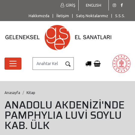
GİRİŞ
ENGLISH
Hakkımızda
|
İletişim
|
Satış Noktalarımız
|
S.S.S.
Anasayfa
Kitap
ANADOLU AKDENİZİ'NDE
PAMPHYLIA LUVİ SOYLU
KAB. ÜLK