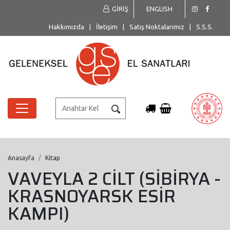
GİRİŞ
ENGLISH
Hakkımızda
|
İletişim
|
Satış Noktalarımız
|
S.S.S.
Anasayfa
Kitap
VAVEYLA 2 CİLT (SİBİRYA -
KRASNOYARSK ESİR
KAMPI)