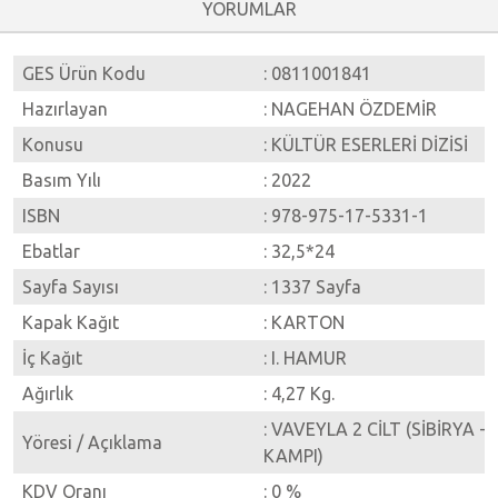
YORUMLAR
GES Ürün Kodu
: 0811001841
Hazırlayan
: NAGEHAN ÖZDEMİR
Konusu
: KÜLTÜR ESERLERİ DİZİSİ
Basım Yılı
: 2022
ISBN
: 978-975-17-5331-1
Ebatlar
: 32,5*24
Sayfa Sayısı
: 1337 Sayfa
Kapak Kağıt
: KARTON
İç Kağıt
: I. HAMUR
Ağırlık
: 4,27 Kg.
: VAVEYLA 2 CİLT (SİBİRYA 
Yöresi / Açıklama
KAMPI)
KDV Oranı
: 0 %