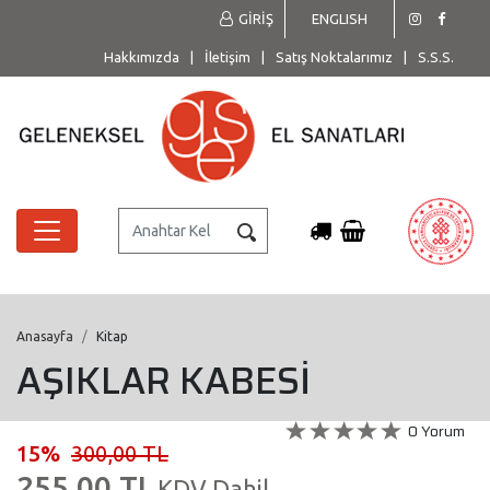
GİRİŞ
ENGLISH
Hakkımızda
|
İletişim
|
Satış Noktalarımız
|
S.S.S.
Anasayfa
Kitap
AŞIKLAR KABESİ
0 Yorum
15%
300,00 TL
255,00 TL
KDV Dahil