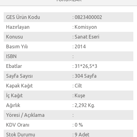
GES Ürün Kodu
: 0823400002
Hazırlayan
: Komisyon
Konusu
: Sanat Eseri
Basım Yılı
: 2014
ISBN
:
Ebatlar
: 31*26,5*3
Sayfa Sayısı
: 304 Sayfa
Kapak Kağıt
: Cilt
İç Kağıt
: Kuşe
Ağırlık
: 2,292 Kg.
Yöresi / Açıklama
:
KDV Oranı
: 0 %
Stok Durumu
: 9 Adet