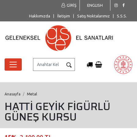
GİRİŞ
ENGLISH
Hakkımızda
|
İletişim
|
Satış Noktalarımız
|
S.S.S.
Anasayfa
Metal
HATTİ GEYİK FİGÜRLÜ
GÜNEŞ KURSU