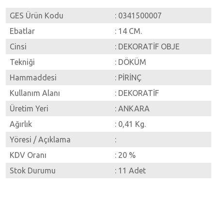
GES Ürün Kodu
: 0341500007
Ebatlar
: 14 CM.
Cinsi
: DEKORATİF OBJE
Tekniği
: DÖKÜM
Hammaddesi
: PİRİNÇ
Kullanım Alanı
: DEKORATİF
Üretim Yeri
: ANKARA
Ağırlık
: 0,41 Kg.
Yöresi / Açıklama
:
KDV Oranı
: 20 %
Stok Durumu
: 11 Adet