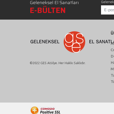
Geleneksel El Sanatları
Geleneks
E-BÜLTEN
Ü
A
C
D
H
©2022 GES Atölye. Her Hakkı Saklıdır.
M
T
T