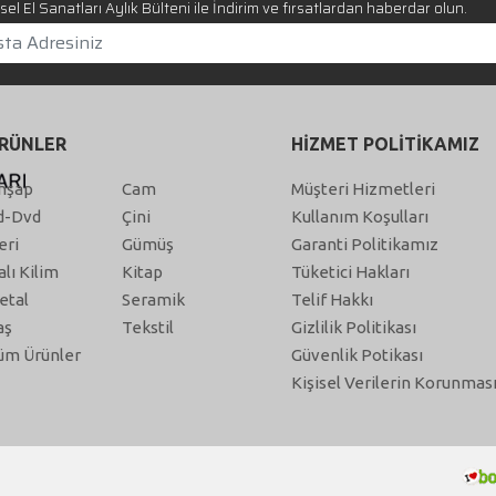
el El Sanatları Aylık Bülteni ile İndirim ve fırsatlardan haberdar olun.
RÜNLER
HİZMET POLİTİKAMIZ
hşap
Cam
Müşteri Hizmetleri
d-Dvd
Çini
Kullanım Koşulları
eri
Gümüş
Garanti Politikamız
alı Kilim
Kitap
Tüketici Hakları
etal
Seramik
Telif Hakkı
aş
Tekstil
Gizlilik Politikası
üm Ürünler
Güvenlik Potikası
Kişisel Verilerin Korunmas