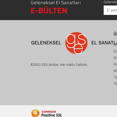
Geleneksel El Sanatları
Geleneks
E-BÜLTEN
Ü
A
C
D
H
©2022 GES Atölye. Her Hakkı Saklıdır.
M
T
T