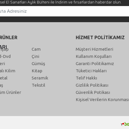
el El Sanatları Aylık Bülteni ile İndirim ve fırsatlardan haberdar olun.
RÜNLER
HİZMET POLİTİKAMIZ
hşap
Cam
Müşteri Hizmetleri
d-Dvd
Çini
Kullanım Koşulları
eri
Gümüş
Garanti Politikamız
alı Kilim
Kitap
Tüketici Hakları
etal
Seramik
Telif Hakkı
aş
Tekstil
Gizlilik Politikası
üm Ürünler
Güvenlik Potikası
Kişisel Verilerin Korunmas