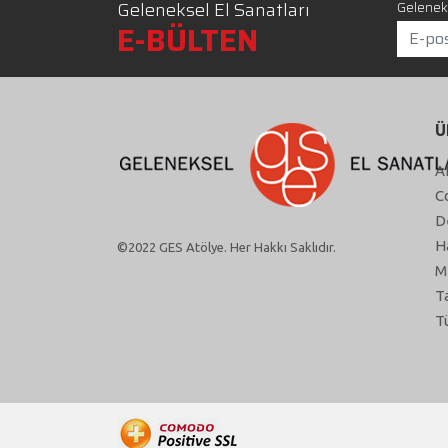
Geleneksel El Sanatları
Geleneks
E-BÜLTEN
Ü
A
C
D
H
©2022 GES Atölye. Her Hakkı Saklıdır.
M
T
T