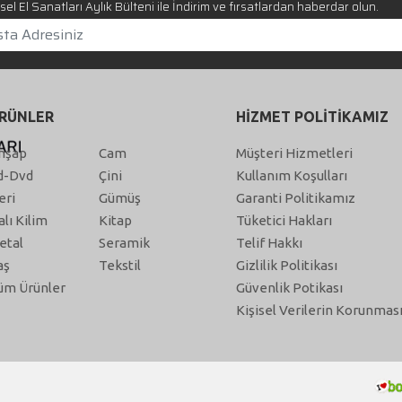
el El Sanatları Aylık Bülteni ile İndirim ve fırsatlardan haberdar olun.
RÜNLER
HİZMET POLİTİKAMIZ
hşap
Cam
Müşteri Hizmetleri
d-Dvd
Çini
Kullanım Koşulları
eri
Gümüş
Garanti Politikamız
alı Kilim
Kitap
Tüketici Hakları
etal
Seramik
Telif Hakkı
aş
Tekstil
Gizlilik Politikası
üm Ürünler
Güvenlik Potikası
Kişisel Verilerin Korunmas