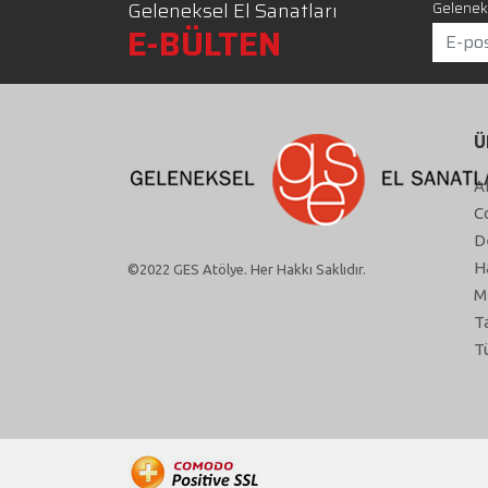
Geleneksel El Sanatları
Geleneks
E-BÜLTEN
Ü
A
C
D
H
©2022 GES Atölye. Her Hakkı Saklıdır.
M
T
T