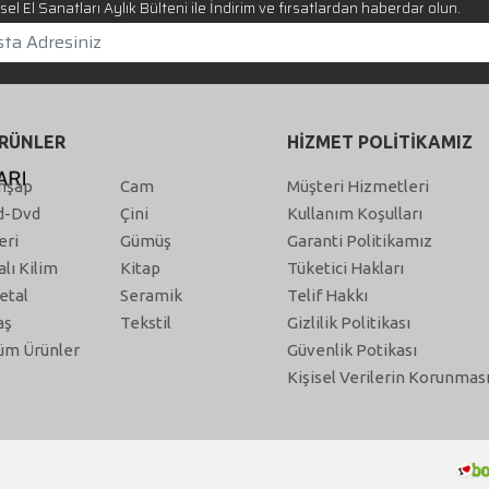
el El Sanatları Aylık Bülteni ile İndirim ve fırsatlardan haberdar olun.
RÜNLER
HİZMET POLİTİKAMIZ
hşap
Cam
Müşteri Hizmetleri
d-Dvd
Çini
Kullanım Koşulları
eri
Gümüş
Garanti Politikamız
alı Kilim
Kitap
Tüketici Hakları
etal
Seramik
Telif Hakkı
aş
Tekstil
Gizlilik Politikası
üm Ürünler
Güvenlik Potikası
Kişisel Verilerin Korunmas