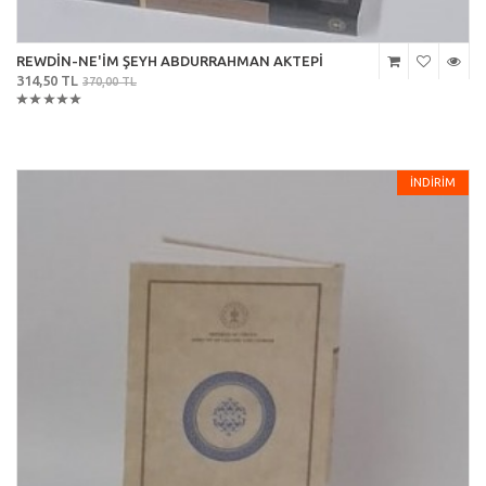
REWDİN-NE'İM ŞEYH ABDURRAHMAN AKTEPİ
314,50 TL
370,00 TL
İNDİRİM