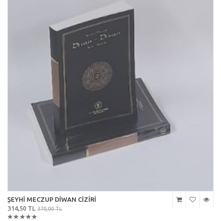
ŞEYHİ MECZUP DİWAN CİZİRİ
314,50 TL
370,00 TL